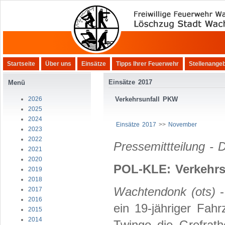
Startseite
Über uns
Einsätze
Tipps Ihrer Feuerwehr
Stellenange
Einsätze 2017
Menü
2026
Verkehrsunfall PKW
2025
2024
Einsätze 2017
>>
November
2023
2022
Pressemittteilung - D
2021
2020
POL-KLE: Verkehrs
2019
2018
Wachtendonk (ots)
-
2017
2016
ein 19-jähriger Fah
2015
2014
Twingo die Grefra