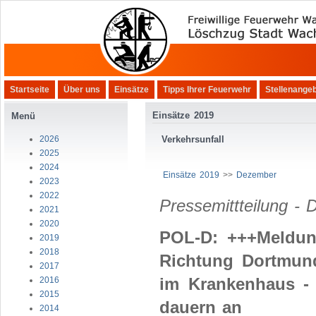
Startseite
Über uns
Einsätze
Tipps Ihrer Feuerwehr
Stellenange
Einsätze 2019
Menü
2026
Verkehrsunfall
2025
2024
Einsätze 2019
>>
Dezember
2023
2022
Pressemittteilung - 
2021
2020
POL-D: +++Meldun
2019
2018
Richtung Dortmund 
2017
im Krankenhaus - 
2016
2015
dauern an
2014