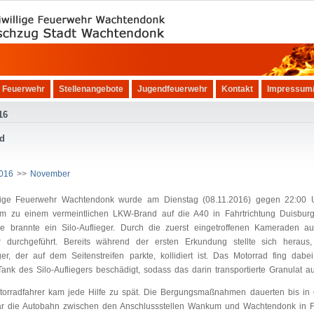
r Feuerwehr
Stellenangebote
Jugendfeuerwehr
Kontakt
Impressum/
16
d
2016
>>
November
llige Feuerwehr Wachtendonk wurde am Dienstag (08.11.2016) gegen 22:00
 zu einem vermeintlichen LKW-Brand auf die A40 in Fahrtrichtung Duisburg 
 brannte ein Silo-Auflieger. Durch die zuerst eingetroffenen Kameraden 
 durchgeführt. Bereits während der ersten Erkundung stellte sich heraus
eger, der auf dem Seitenstreifen parkte, kollidiert ist. Das Motorrad fing da
ank des Silo-Aufliegers beschädigt, sodass das darin transportierte Granulat aus
orradfahrer kam jede Hilfe zu spät. Die Bergungsmaßnahmen dauerten bis in 
r die Autobahn zwischen den Anschlussstellen Wankum und Wachtendonk in Fahr