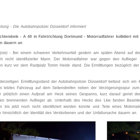
eilung - Die Autobahnpolizei Düsseldorf informiert
htendonk - A 40 in Fahrtrichtung Dortmund - Motorradfahrer kollidiert mit L
en dauern an
(ots)
- Bei einem schweren Verkehrsunfall gestern am späten Abend auf der 
ch nicht identifizierter Mann. Der Motorradfahrer war gegen den Aufliege
fen kurz vor dem Rastplatz Tomm Heide stand. Die Ermittlungen bezüglich der
rzeitigen Ermittlungsstand der Autobahnpolizei Düsseldorf befand sich ein 4
ls letztes Fahrzeug auf dem Seitenstreifen neben der Verzögerungsspur z
r plötzlich einen Aufprall am Heck seines Gespanns, kurz darauf geriet der
den brennenden Auflieger ab. Unterhalb des Hecks des Lkw fanden Beamte 
r bis jetzt noch nicht identifiziert werden konnte und Teile eines Motorrad
n hinsichtlich der Identität des Verstorbenen und der Unfallursache dauern an.