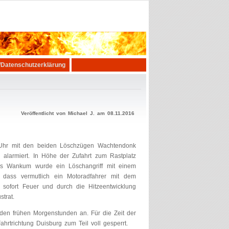
Datenschutzerklärung
Veröffentlicht von Michael J. am 08.11.2016
 Uhr mit den beiden Löschzügen Wachtendonk
alarmiert. In Höhe der Zufahrt zum Rastplatz
aus Wankum wurde ein Löschangriff mit einem
, dass vermutlich ein Motoradfahrer mit dem
bei sofort Feuer und durch die Hitzeentwicklung
trat.
den frühen Morgenstunden an. Für die Zeit der
trichtung Duisburg zum Teil voll gesperrt.