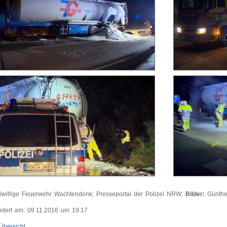
iwillige Feuerwehr Wachtendonk; Presseportal der Polizei NRW;
Bilder:
Günth
ndert am: 09.11.2016 um 19:17
Übersicht