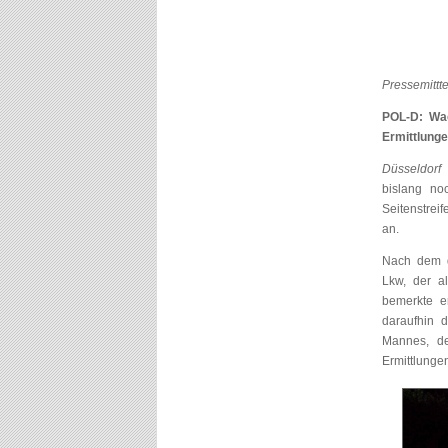
Pressemittt
POL-D: Wac
Ermittlung
Düsseldorf 
bislang no
Seitenstrei
an.
Nach dem de
Lkw, der a
bemerkte e
daraufhin 
Mannes, de
Ermittlunge