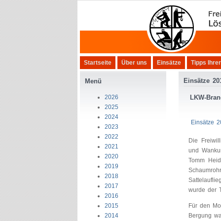
Startseite
Über uns
Einsätze
Tipps Ihre
Einsätze 20
Menü
2026
LKW-Bran
2025
2024
Einsätze 
2023
2022
Die Freiwi
2021
und Wankum
2020
Tomm Heide
2019
Schaumrohr
2018
Sattelaufli
2017
wurde der T
2016
2015
Für den Mot
2014
Bergung wa