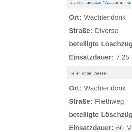
Diverse Einsätze "Wasser im Kel
Ort:
Wachtendonk
Straße:
Diverse
beteiligte Löschzü
Einsatzdauer:
7,25 
Keller unter Wasser
Ort:
Wachtendonk
Straße:
Fliethweg
beteiligte Löschzü
Einsatzdauer:
60 M