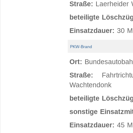
Straße:
Laerheider
beteiligte Löschzü
Einsatzdauer:
30 M
PKW-Brand
Ort:
Bundesautobah
Straße:
Fahrtrich
Wachtendonk
beteiligte Löschzü
sonstige Einsatzmi
Einsatzdauer:
45 M