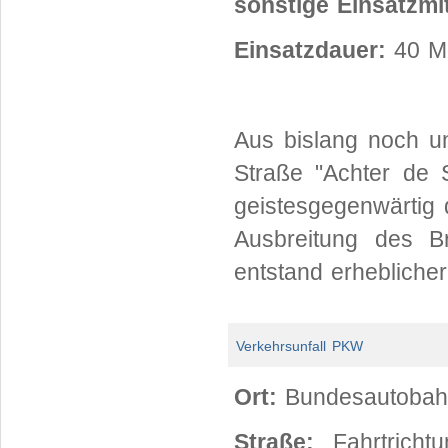
sonstige Einsatzmit
Einsatzdauer:
40 M
Aus bislang noch 
Straße "Achter de 
geistesgegenwärtig 
Ausbreitung des B
entstand erhebliche
Verkehrsunfall PKW
Ort:
Bundesautobah
Straße:
Fahrtricht