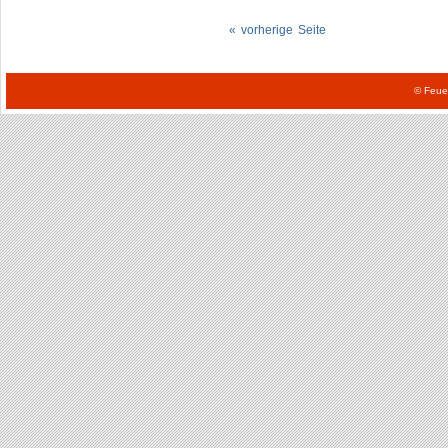
« vorherige Seite
© Feue