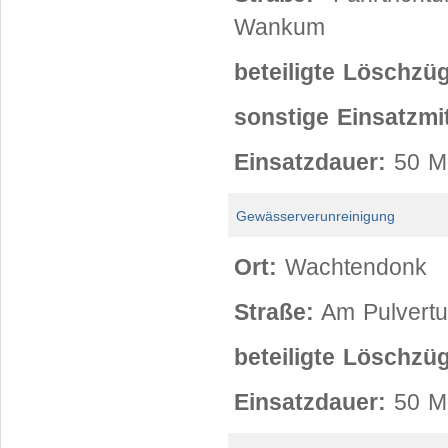
Wankum
beteiligte Löschzü
sonstige Einsatzmit
Einsatzdauer:
50 M
Gewässerverunreinigung
Ort:
Wachtendonk
Straße:
Am Pulvert
beteiligte Löschzü
Einsatzdauer:
50 M