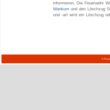
informieren. Die Feuerwehr Wa
Wankum
und den Löschzug St
und -art wird ein Löschzug od
© Feue